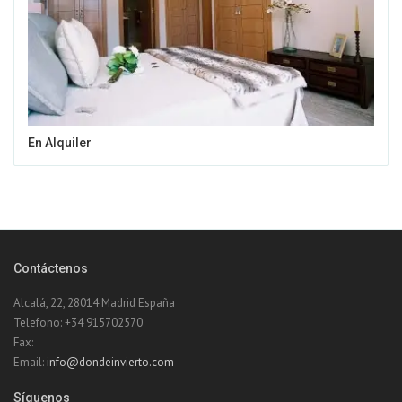
En Alquiler
Contáctenos
Alcalá, 22, 28014 Madrid España
Telefono: +34 915702570
Fax:
Email:
info@dondeinvierto.com
Síguenos