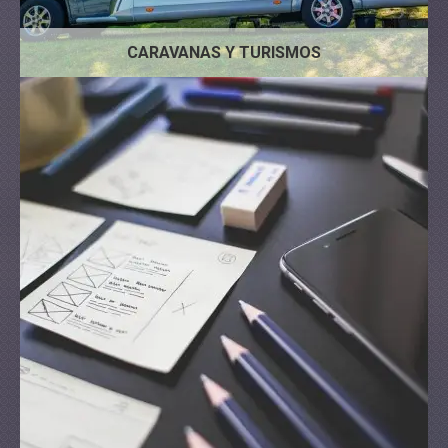
Administrativo
Arquitecto
Banco
CARAVANAS Y TURISMOS
Administración
IT
Business Coach