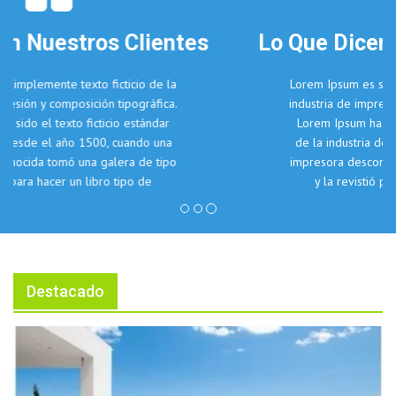
Lo Que Dicen Nuestros Clientes
Lorem Ipsum es simplemente texto ficticio de la
industria de impresión y composición tipográfica.
Lorem Ipsum ha sido el texto ficticio estándar
de la industria desde el año 1500, cuando una
impresora desconocida tomó una galera de tipo
y la revistió para hacer un libro tipo de
espécimen. Ha sobrevivido no solo cinco siglos,
sino también el salto a la composición
tipográfica electrónica, permaneciendo
esencialmente sin cambios.
John Doe, The Company Inc.
Destacado