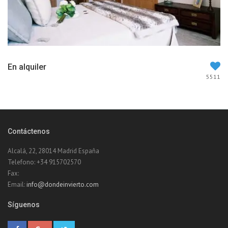
En alquiler
5511
Contáctenos
Alcalá, 22, 28014 Madrid España
Telefono: +34 915702570
Fax:
Email:
info@dondeinvierto.com
Síguenos